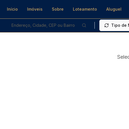
Início
Imóveis
Sobre
Loteamento
Aluguel
Endereço, Cidade, CEP ou Bairro
Tipo de
Sele