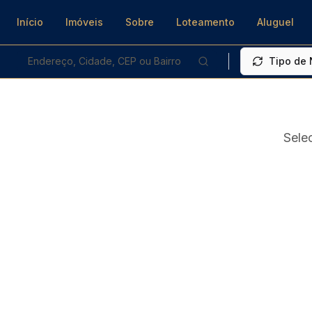
Início
Imóveis
Sobre
Loteamento
Aluguel
Endereço, Cidade, CEP ou Bairro
Tipo de
Sele